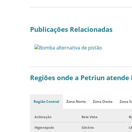
Publicações Relacionadas
Regiões onde a Petriun atende
Região Central
Zona Norte
Zona Oeste
Zona S
Aclimação
Bela Vista
B
Higienópolis
Glicério
L