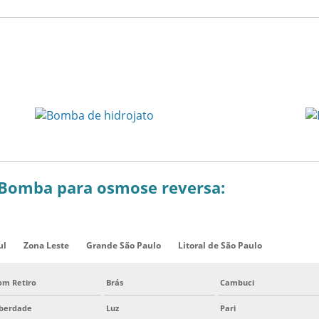
 Bomba para osmose reversa:
ul
Zona Leste
Grande São Paulo
Litoral de São Paulo
om Retiro
Brás
Cambuci
iberdade
Luz
Pari