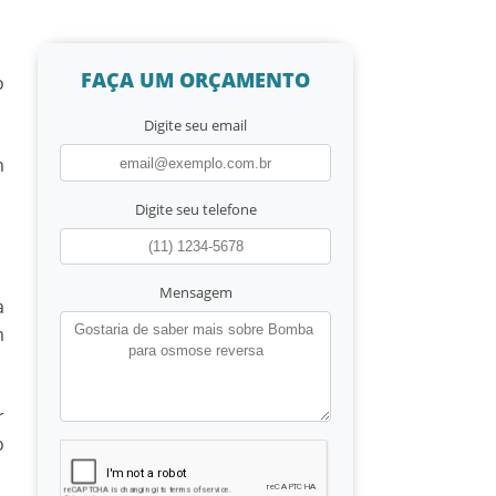
FAÇA UM ORÇAMENTO
o
Digite seu email
m
Digite seu telefone
Mensagem
a
m
r
o