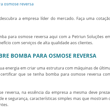
 descubra a empresa líder do mercado. Faça uma cotaçã
ba para osmose reversa
aqui com a Petriun Soluções e
efício com serviços de alta qualidade aos clientes.
OBRE BOMBA PARA OSMOSE REVERSA
 sua energia em criar uma estrutura com máquinas de últim
 certificar que se tenha
bomba para osmose reversa
co
e reversa
, na essência da empresa a mesma deve preza
de e segurança, características simples mas que mostram 
ntes.