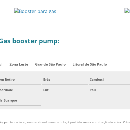
 Gas booster pump:
ul
Zona Leste
Grande São Paulo
Litoral de São Paulo
om Retiro
Brás
Cambuci
iberdade
Luz
Pari
ila Buarque
, parcial ou total, mesmo citando nossos links, é proibida sem a autorização do autor. Crime