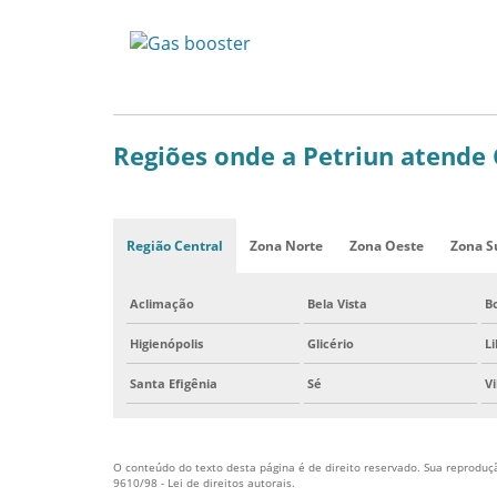
Regiões onde a Petriun atende
Região Central
Zona Norte
Zona Oeste
Zona S
Aclimação
Bela Vista
B
Higienópolis
Glicério
L
Santa Efigênia
Sé
V
O conteúdo do texto desta página é de direito reservado. Sua reprodução
9610/98 - Lei de direitos autorais
.