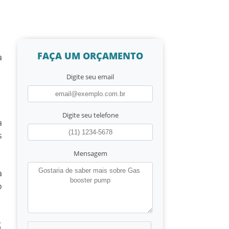
FAÇA UM ORÇAMENTO
a
Digite seu email
Digite seu telefone
a
s
Mensagem
a
o
S