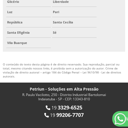
Glicério
Liberdade
Luz
Pari
República
Santa Cecília
Santa Efigênia
Sé
Vila Buarque
O conteúdo do texto desta página é de direito reservado. Sua reprodução, parcial ou
total, mesmo citando nossos links, é proibida sem a autorização do autor. Crime de
violação de direito autoral – artigo 184 do Código Penal –
Lei 9610/98 - Lei de direitos
autorais
.
Petriun - Soluções em Alta Pressão
R. Paulo Vacilotto, 250 - Distrito Industrial Bartolomai
Indaiatuba - SP - CEP: 13343-810
3329-6525
19
99206-7707
19